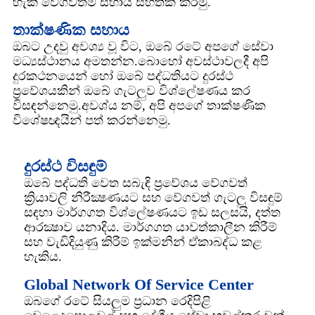
හැකි වේගවත්ම සහාය සහතික කරමු.
තාක්ෂණික සහාය
ඔබට උදවු අවශ්‍ය වූ විට, ඔබේ රටේ අපගේ සේවා
මධ්‍යස්ථානය අමතන්න.බොහෝ අවස්ථාවලදී අපි
දුරකථනයෙන් හෝ ඔබේ පද්ධතියට දුරස්ථ
ප්‍රවේශයකින් ඔබේ ගැටලුව විශ්ලේෂණය කර
විසඳන්නෙමු.අවශ්ය නම්, අපි අපගේ තාක්ෂණික
විශේෂඥයින් පත් කරන්නෙමු.
දුරස්ථ විසඳුම්
ඔබේ පද්ධති වෙත සබැඳි ප්‍රවේශය වේගවත්
ක්‍රියාවලි නිරීක්‍ෂණයට සහ වේගවත් ගැටලු විසඳුම්
සඳහා මාර්ගගත විශ්ලේෂණයට ඉඩ සලසයි, දත්ත
ආරක්‍ෂාව යනාදිය. මාර්ගගත යාවත්කාලීන කිරීම්
සහ වැඩිදියුණු කිරීම් ඉක්මනින් ඒකාබද්ධ කළ
හැකිය.
Global Network Of Service Center
ඔබගේ රටේ සියලුම ප්‍රධාන රෙදිපිළි