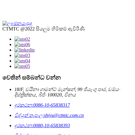
CTMTC @2022 සියලුම හිමිකම් ඇවිරිණි
වෙතින් සම්බන්ධ වන්න
18/F, චයිනා ගාමන්ට් මැන්ෂන්, 99 ජියැංගු පාර, චඕයං
දිස්ත්‍රික්කය, බීජිං 100020, චීනය
දුරකථන:
0086-10-65838317
විද්යුත් තැපෑල:
shiyu@ctmtc.com.cn
දුරකථන:
0080-10-65838393