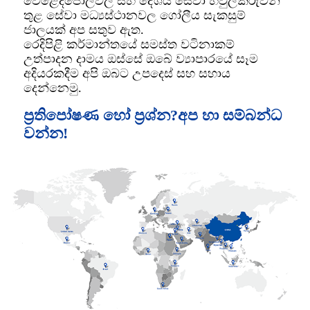
වෙළෙදපොලවල් සහ දේශීය සේවා හවුල්කරුවන්
තුළ සේවා මධ්‍යස්ථානවල ගෝලීය සැකසුම්
ජාලයක් අප සතුව ඇත.
රෙදිපිළි කර්මාන්තයේ සමස්ත වටිනාකම්
උත්පාදන දාමය ඔස්සේ ඔබේ ව්‍යාපාරයේ සෑම
අදියරකදීම අපි ඔබට උපදෙස් සහ සහාය
දෙන්නෙමු.
ප්‍රතිපෝෂණ හෝ ප්‍රශ්න?අප හා සම්බන්ධ
වන්න!