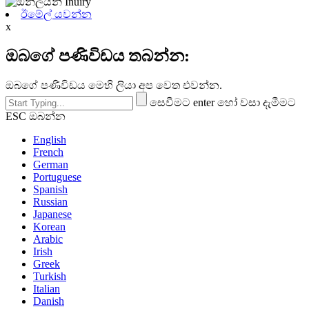
ඊමේල් යවන්න
x
ඔබගේ පණිවිඩය තබන්න:
ඔබගේ පණිවිඩය මෙහි ලියා අප වෙත එවන්න.
සෙවීමට enter හෝ වසා දැමීමට
ESC ඔබන්න
English
French
German
Portuguese
Spanish
Russian
Japanese
Korean
Arabic
Irish
Greek
Turkish
Italian
Danish