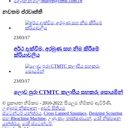
විද්යුත් තැපෑල:
maoyp@ctmtc.com.cn
නවතම ප්රවෘත්ති
23/03/17
අර්ථ දැක්වීම, අරමුණ සහ නිම කිරීමේ
ක්රියාවලිය
23/03/17
ලොව පුරා CTMTC කලාපීය සහකරු සොයමින්
© ප්‍රකාශන හිමිකම - 2010-2022: සියලුම හිමිකම් ඇවිරිණි.
උණුසුම් නිෂ්පාදන
-
අඩවි සිතියම
ස්ටෙන්ටර් යන්ත්රය
,
Cross Lapped Spunlace
,
Desizing Scouring
සහ Bleaching Machine
,
උණු කළ තාක්ෂණයන්
,
රෙදි නිෂ්පාදන
යන්ත්රය
,
රෙදි ස්ටෙන්ටර්
,