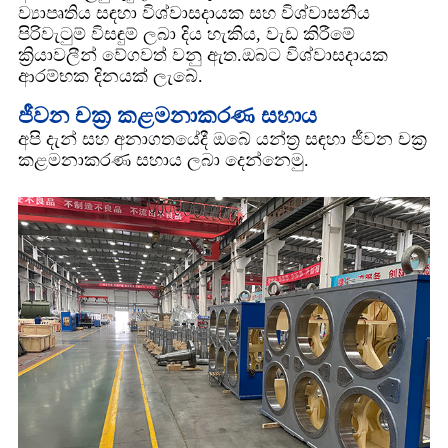
ව්‍යාපෘතිය සඳහා විශ්වාසදායක සහ විශ්වාසනීය
පිරිවැටුම් විසඳුම් ලබා දිය හැකිය, වැඩ කිරීමේ
ක්‍රියාවලීන් වේගවත් වනු ඇත.ඔබට විශ්වාසදායක
ආරම්භක දිනයක් ලැබේ.
ජීවන චක්‍ර කළමනාකරණ සහාය
අපි දැන් සහ අනාගතයේදී ඔබේ යන්ත්‍ර සඳහා ජීවන චක්‍ර
කළමනාකරණ සහාය ලබා දෙන්නෙමු.