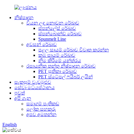
නිෂ්පාදන
වියන ලද නොවන රේඛාව
ස්පන්ලේස් රේඛාව
ස්පන්බොන්ඩ් රේඛාව
Spunmelt Line
අවසන් රේඛාව
පළල සායම් රේඛාව විවෘත කරන්න
කඹ සායම් රේඛාව
නිම කිරීමේ යන්ත්රය
රසායනික තන්තු නිෂ්පාදන රේඛාව
PET සූතිකා රේඛාව
PET ස්ටේපල් ෆයිබර් ලයින්
සැකසුම් වැඩමුළුව
සේවා මධ්යස්ථානය
පුවත්
අපි ගැන
සමාගම් පැතිකඩ
ලෝක සහකරු
අපව අමතන්න
English