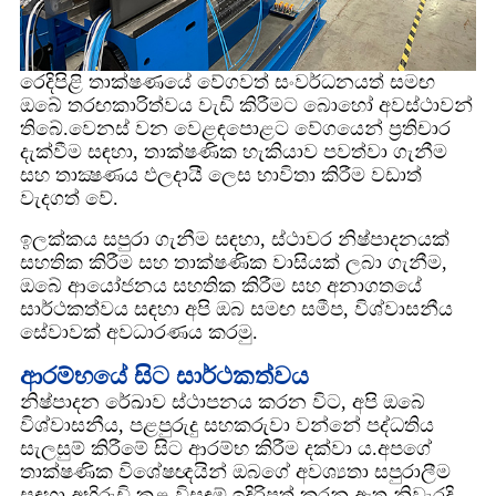
රෙදිපිළි තාක්ෂණයේ වේගවත් සංවර්ධනයත් සමඟ
ඔබේ තරඟකාරිත්වය වැඩි කිරීමට බොහෝ අවස්ථාවන්
තිබේ.වෙනස් වන වෙළඳපොළට වේගයෙන් ප්‍රතිචාර
දැක්වීම සඳහා, තාක්ෂණික හැකියාව පවත්වා ගැනීම
සහ තාක්‍ෂණය ඵලදායී ලෙස භාවිතා කිරීම වඩාත්
වැදගත් වේ.
ඉලක්කය සපුරා ගැනීම සඳහා, ස්ථාවර නිෂ්පාදනයක්
සහතික කිරීම සහ තාක්ෂණික වාසියක් ලබා ගැනීම,
ඔබේ ආයෝජනය සහතික කිරීම සහ අනාගතයේ
සාර්ථකත්වය සඳහා අපි ඔබ සමඟ සමීප, විශ්වාසනීය
සේවාවක් අවධාරණය කරමු.
ආරම්භයේ සිට සාර්ථකත්වය
නිෂ්පාදන රේඛාව ස්ථාපනය කරන විට, අපි ඔබේ
විශ්වාසනීය, පළපුරුදු සහකරුවා වන්නේ පද්ධතිය
සැලසුම් කිරීමේ සිට ආරම්භ කිරීම දක්වා ය.අපගේ
තාක්ෂණික විශේෂඥයින් ඔබගේ අවශ්‍යතා සපුරාලීම
සඳහා අභිරුචි කළ විසඳුම් ඉදිරිපත් කරනු ඇත.නිවැරදි