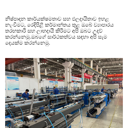
නිෂ්පාදන කාර්යක්ෂමතාව සහ ඵලදායිතාව ඉහළ
නැංවීමට, රෙදිපිළි කර්මාන්තය තුළ ඔබේ ව්‍යාපාරය
තරඟකාරී සහ ලාභදායී කිරීමට අපි ඔබට උදව්
කරන්නෙමු.ඔබගේ සාර්ථකත්වය සඳහා අපි සෑම
දෙයක්ම කරන්නෙමු.