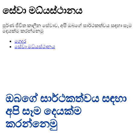
සේවා මධ්යස්ථානය
පූර්ණ ජීවිත කාලීන සේවාව, අපි ඔබගේ සාර්ථකත්වය සඳහා සෑම
දෙයක්ම කරන්නෙමු
ගෙදර
සේවා මධ්යස්ථානය
ඔබගේ සාර්ථකත්වය සඳහා
අපි සෑම දෙයක්ම
කරන්නෙමු