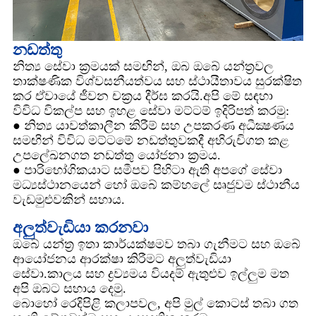
නඩත්තු
නිත්‍ය සේවා ක්‍රමයක් සමඟින්, ඔබ ඔබේ යන්ත්‍රවල
තාක්ෂණික විශ්වසනීයත්වය සහ ස්ථායීතාවය සුරක්ෂිත
කර ඒවායේ ජීවන චක්‍රය දීර්ඝ කරයි.අපි මේ සඳහා
විවිධ විකල්ප සහ ඉහළ සේවා මට්ටම් ඉදිරිපත් කරමු:
● නිත්‍ය යාවත්කාලීන කිරීම් සහ උපකරණ අධීක්‍ෂණය
සමඟින් විවිධ මට්ටමේ නඩත්තුවකදී අභිරුචිගත කළ
උපලේඛනගත නඩත්තු යෝජනා ක්‍රමය.
● පාරිභෝගිකයාට සමීපව පිහිටා ඇති අපගේ සේවා
මධ්‍යස්ථානයෙන් හෝ ඔබේ කම්හලේ සෘජුවම ස්ථානීය
වැඩමුළුවකින් සහාය.
අලුත්වැඩියා කරනවා
ඔබේ යන්ත්‍ර ඉතා කාර්යක්ෂමව තබා ගැනීමට සහ ඔබේ
ආයෝජනය ආරක්ෂා කිරීමට අලුත්වැඩියා
සේවා.කාලය සහ ද්‍රව්‍යමය වියදම් ඇතුළුව ඉල්ලුම මත
අපි ඔබට සහාය දෙමු.
බොහෝ රෙදිපිළි කලාපවල, අපි මුල් කොටස් තබා ගත