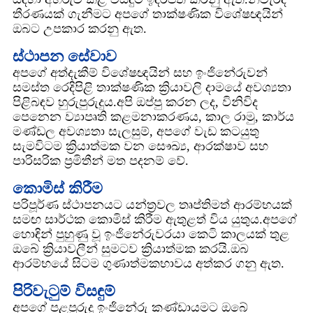
තීරණයක් ගැනීමට අපගේ තාක්ෂණික විශේෂඥයින්
ඔබට උපකාර කරනු ඇත.
ස්ථාපන සේවාව
අපගේ අත්දැකීම් විශේෂඥයින් සහ ඉංජිනේරුවන්
සමස්ත රෙදිපිළි තාක්ෂණික ක්‍රියාවලි දාමයේ අවශ්‍යතා
පිළිබඳව හුරුපුරුදුය.අපි ඔප්පු කරන ලද, විනිවිද
පෙනෙන ව්‍යාපෘති කළමනාකරණය, කාල රාමු, කාර්ය
මණ්ඩල අවශ්‍යතා සැලසුම්, අපගේ වැඩ කටයුතු
සැමවිටම ක්‍රියාත්මක වන සෞඛ්‍ය, ආරක්ෂාව සහ
පාරිසරික ප්‍රමිතීන් මත පදනම් වේ.
කොමිස් කිරීම
පරිපූර්ණ ස්ථාපනයට යන්ත්‍රවල තෘප්තිමත් ආරම්භයක්
සමඟ සාර්ථක කොමිස් කිරීම ඇතුළත් විය යුතුය.අපගේ
හොඳින් පුහුණු වූ ඉංජිනේරුවරයා කෙටි කාලයක් තුළ
ඔබේ ක්‍රියාවලීන් සුමටව ක්‍රියාත්මක කරයි.ඔබ
ආරම්භයේ සිටම ගුණාත්මකභාවය අත්කර ගනු ඇත.
පිරිවැටුම් විසඳුම්
අපගේ පළපුරුදු ඉංජිනේරු කණ්ඩායමට ඔබේ